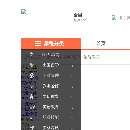
全国
切换分站
课程分类
首页
IT/互联网
>
您所在位置：
培训码头
学历教育
>
远程教育
出国留学
>
其它关注：
学历教育
企业管理
>
IT/互联网
英语教育
兴趣爱好
>
学历教育
职业技能
学历教育
>
资格考试
兴趣爱好
英语教育
>
出国留学
企业管理
职业技能
>
所在城市：
全部
资格考试
>
热门考试：