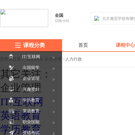
全国
切换分站
课程分类
首页
课程中心
IT/互联网
>
您所在位置：
培训码头
企业管理
>
人力行政
出国留学
>
其它关注：
企业管理
>
企业管理
兴趣爱好
>
IT/互联网
学历教育
>
英语教育
>
英语教育
职业技能
>
学历教育
资格考试
>