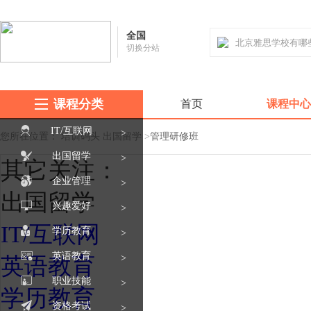
全国
切换分站
课程分类
首页
课程中心
IT/互联网
>
您所在位置：
培训码头
出国留学
>
管理研修班
出国留学
>
其它关注：
企业管理
>
出国留学
兴趣爱好
>
IT/互联网
学历教育
>
英语教育
>
英语教育
职业技能
>
学历教育
资格考试
>