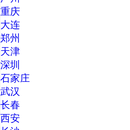
重庆
大连
郑州
天津
深圳
石家庄
武汉
长春
西安