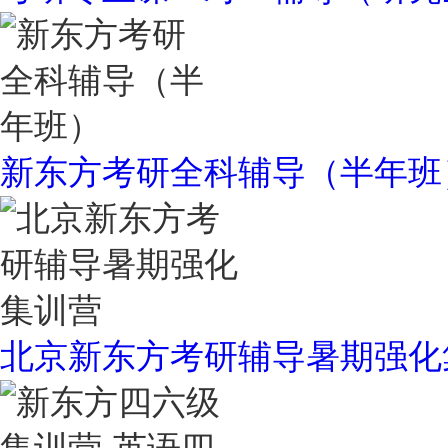
新东方考研全科辅导（半年班
北京新东方考研辅导暑期强化