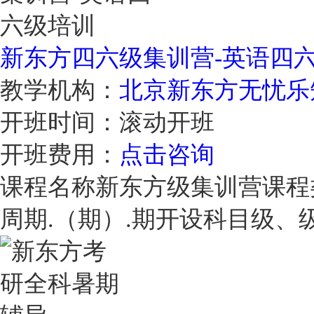
新东方四六级集训营-英语四
教学机构：
北京新东方无忧乐
开班时间：
滚动开班
开班费用：
点击咨询
课程名称新东方级集训营课程
周期.（期）.期开设科目级、