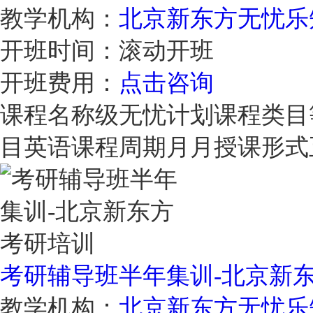
教学机构：
北京新东方无忧乐
开班时间：
滚动开班
开班费用：
点击咨询
课程名称级无忧计划课程类目
目英语课程周期月月授课形
考研辅导班半年集训-北京新
教学机构：
北京新东方无忧乐