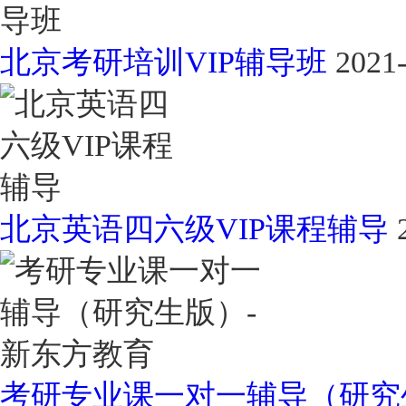
北京考研培训VIP辅导班
2021
北京英语四六级VIP课程辅导
考研专业课一对一辅导（研究