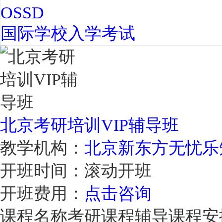
OSSD
国际学校入学考试
北京考研培训VIP辅导班
教学机构：
北京新东方无忧乐
开班时间：
滚动开班
开班费用：
点击咨询
课程名称考研课程辅导课程安