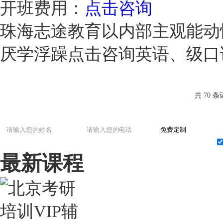
开班费用：
点击咨询
珠海志途教育以内部主观能动
厌学浮躁点击咨询英语、级
共 70 
最新课程