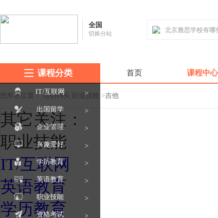
全国
切换分站
课程分类
首页
课程中心
IT/互联网
>
您所在位置：
培训码头
职业技能
>
吉他
出国留学
>
其它关注：
企业管理
>
职业技能
兴趣爱好
>
IT/互联网
学历教育
>
英语教育
>
英语教育
职业技能
>
学历教育
资格考试
>